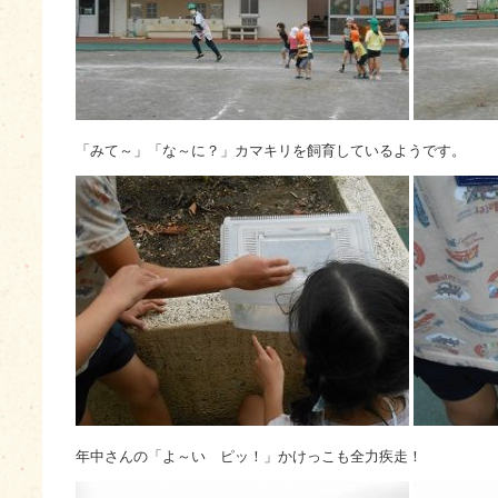
「みて～」「な～に？」カマキリを飼育しているようです。
年中さんの「よ～い ピッ！」かけっこも全力疾走！