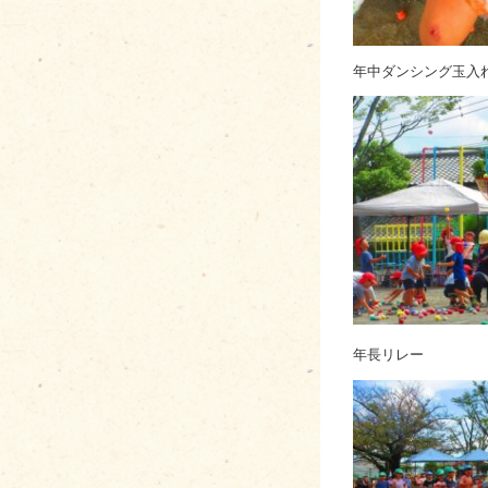
年中ダンシング玉入
年長リレー