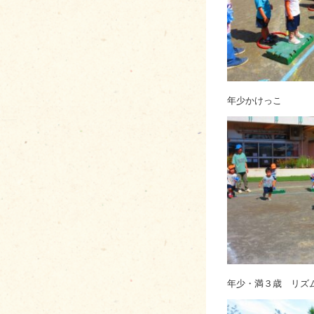
年少かけ
年少・満３歳 リズ