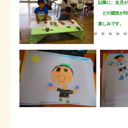
以降に、女児が
どの競技が印象
楽しみです。
💚 💚 💚 💚 💚