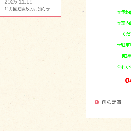
2025.11.19
11月園庭開放のお知らせ
☆予約
☆室内履きをお
くださ
☆駐車場があり
(駐
☆わからない
046