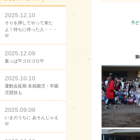
2025.12.10
そりを押してやって来た
子ど
よ！待ちに待った人・・・
💛
2025.12.09
遊び
葉っぱ💛ゴロゴロ💛
2025.10.10
運動会延期 未就園児・卒園
児競技も
2025.09.09
いまのうちに あそんじゃえ
💛