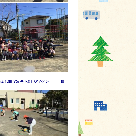
ほし組 VS そら組 ジツゲン―――!!!