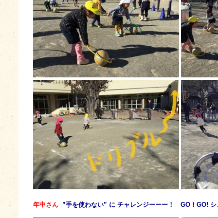
年中さん
”手を使わない” に チャレンジーーー！ GO！GO! 