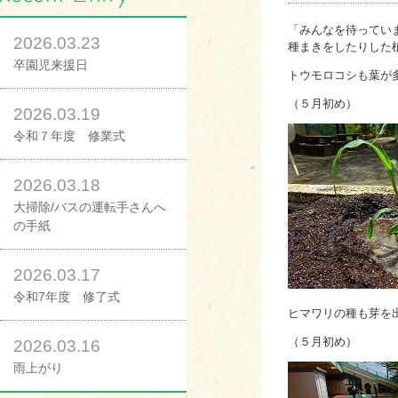
「みんなを待ってい
2026.03.23
種まきをしたりした
卒園児来援日
トウモロコシも葉が
（５月
2026.03.19
令和７年度 修業式
2026.03.18
大掃除/バスの運転手さんへ
の手紙
2026.03.17
令和7年度 修了式
ヒマワリの種も芽を
（５月初
2026.03.16
雨上がり