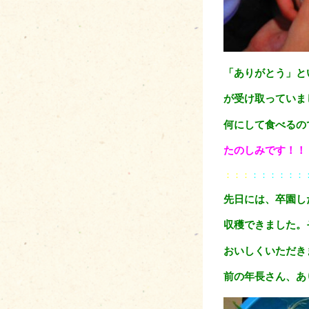
「ありがとう」と
が
受け取っていま
何にして食べるの
たのしみです！！
：：：
：：：：：：
先日には、卒園し
収穫できました。
おいしく
いただき
前の年長さん、あ