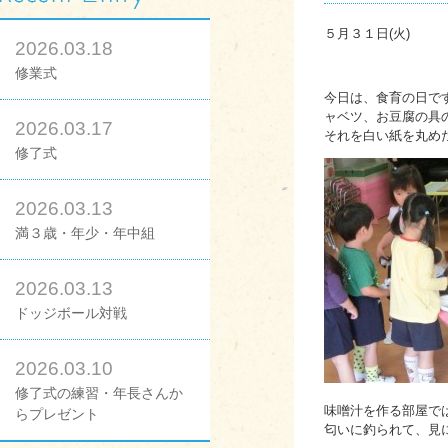
５月３１日(火)
2026.03.18
修業式
今日は、食育の日で
ャベツ、お豆腐の具
2026.03.17
それを白い紙を丸め
修了式
2026.03.13
満３歳・年少・年中組
2026.03.13
ドッジボール対戦
2026.03.10
修了式の練習・年長さんか
味噌汁を作る部屋で
らプレゼント
匂いに釣られて、見