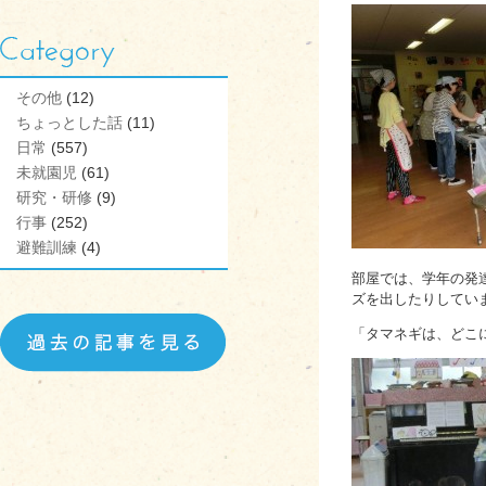
その他
(12)
ちょっとした話
(11)
日常
(557)
未就園児
(61)
研究・研修
(9)
行事
(252)
避難訓練
(4)
部屋では、学年の発
ズを出したりしてい
「タマネギは、どこ