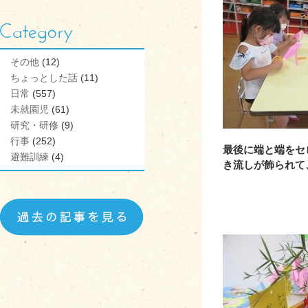
その他
(12)
ちょっとした話
(11)
日常
(557)
未就園児
(61)
研究・研修
(9)
行事
(252)
最後に端と端をセ
避難訓練
(4)
き流しが飾られて