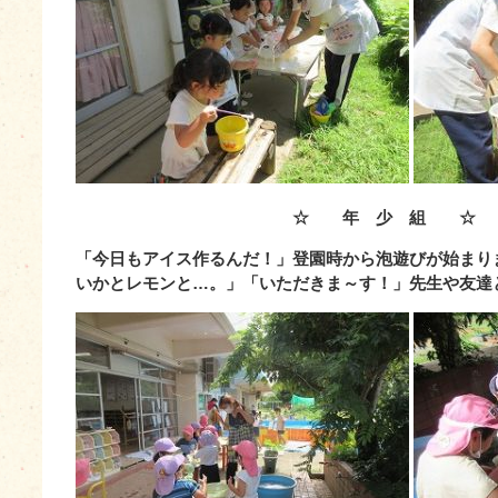
☆ 年 少 組 ☆
「今日もアイス作るんだ！」登園時から泡遊びが始まり
いかとレモンと…。」「いただきま～す！」先生や友達