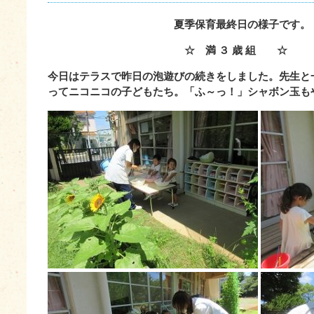
夏季保育最終日の様子です。
☆ 満 ３ 歳 組 ☆
今日はテラスで昨日の泡遊びの続きをしました。先生と
ってニコニコの子どもたち。「ふ～っ！」シャボン玉も