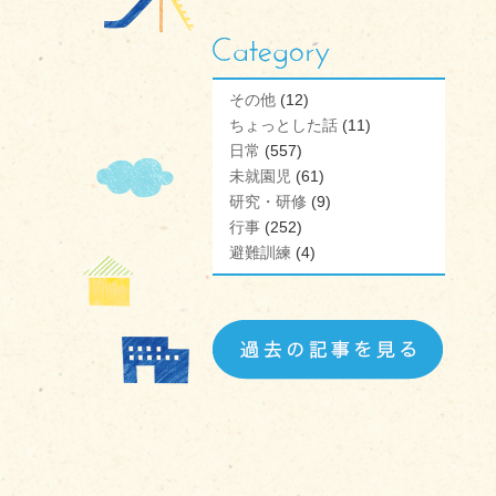
その他
(12)
ちょっとした話
(11)
日常
(557)
未就園児
(61)
研究・研修
(9)
行事
(252)
避難訓練
(4)