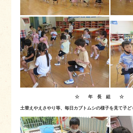
☆ 年 長 組 ☆
土替えやえさやり等、毎日カブトムシの様子を見て子ど