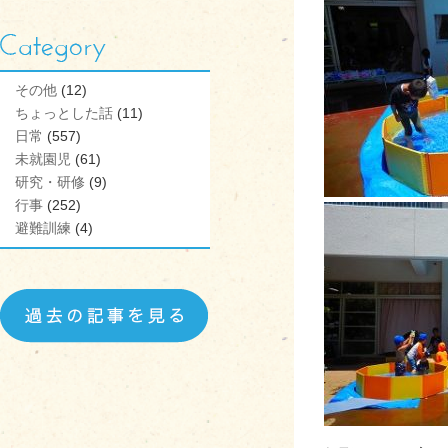
その他
(12)
ちょっとした話
(11)
日常
(557)
未就園児
(61)
研究・研修
(9)
行事
(252)
避難訓練
(4)