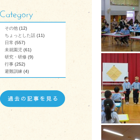
その他
(12)
ちょっとした話
(11)
日常
(557)
未就園児
(61)
研究・研修
(9)
行事
(252)
避難訓練
(4)