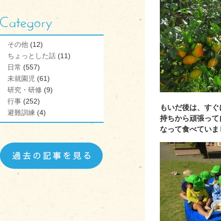
その他
(12)
ちょっとした話
(11)
日常
(557)
未就園児
(61)
研究・研修
(9)
行事
(252)
もいだ後は、すぐ
避難訓練
(4)
持ちから頑張って
なって食べていま