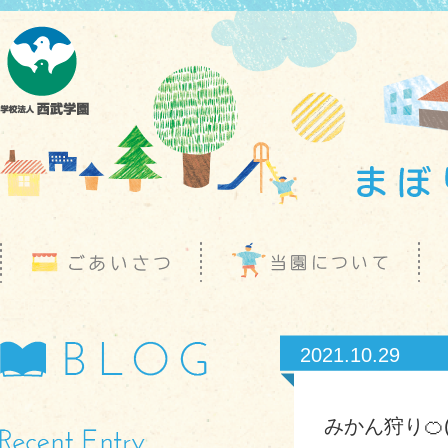
2021.10.29
みかん狩り🍊(