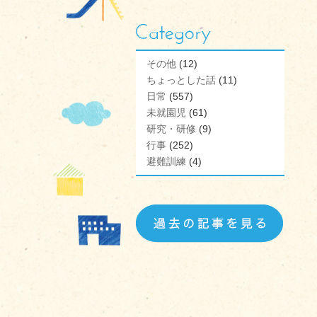
その他
(12)
ちょっとした話
(11)
日常
(557)
未就園児
(61)
研究・研修
(9)
行事
(252)
避難訓練
(4)