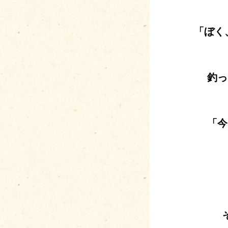
「ぼく
釣っ
「今