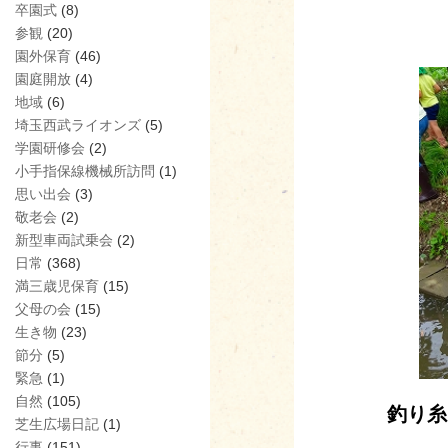
卒園式
(8)
参観
(20)
園外保育
(46)
園庭開放
(4)
地域
(6)
埼玉西武ライオンズ
(5)
学園研修会
(2)
小手指保線機械所訪問
(1)
思い出会
(3)
敬老会
(2)
新型車両試乗会
(2)
日常
(368)
満三歳児保育
(15)
父母の会
(15)
生き物
(23)
節分
(5)
緊急
(1)
自然
(105)
釣り糸
芝生広場日記
(1)
行事
(151)