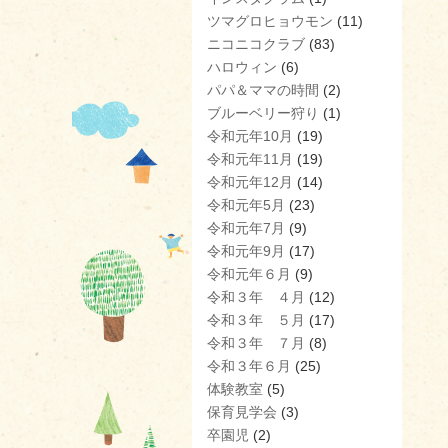
ツマグロヒョウモン
(11)
ニコニコクラブ
(83)
ハロウィン
(6)
パパ＆ママの時間
(2)
ブルーベリー狩り
(1)
令和元年10月
(19)
令和元年11月
(19)
令和元年12月
(14)
令和元年5月
(23)
令和元年7月
(9)
令和元年9月
(17)
令和元年６月
(9)
令和３年 ４月
(12)
令和３年 ５月
(17)
令和３年 ７月
(8)
令和３年６月
(25)
体験教室
(5)
保育見学会
(3)
卒園児
(2)