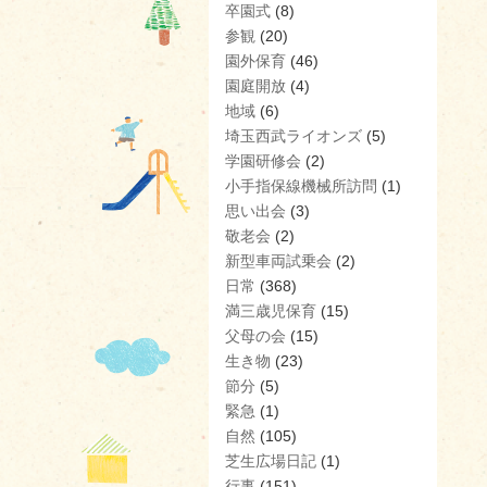
卒園式
(8)
参観
(20)
園外保育
(46)
園庭開放
(4)
地域
(6)
埼玉西武ライオンズ
(5)
学園研修会
(2)
小手指保線機械所訪問
(1)
思い出会
(3)
敬老会
(2)
新型車両試乗会
(2)
日常
(368)
満三歳児保育
(15)
父母の会
(15)
生き物
(23)
節分
(5)
緊急
(1)
自然
(105)
芝生広場日記
(1)
行事
(151)