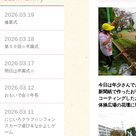
2026.03.19
修業式
2026.03.18
第５０回☆卒園式
2026.03.17
明日は卒園式☆
今日は年少さんで
2026.03.12
新聞紙で作ったお
おもいで会☆年長
コーティングした
体操広場の花壇に
2026.03.11
にじいろクラブ☆シフォン
スカーフ遊び＆なかよしゲ
ーム