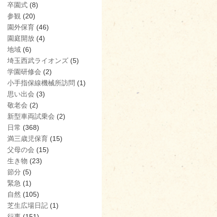
卒園式
(8)
参観
(20)
園外保育
(46)
園庭開放
(4)
地域
(6)
埼玉西武ライオンズ
(5)
学園研修会
(2)
小手指保線機械所訪問
(1)
思い出会
(3)
敬老会
(2)
新型車両試乗会
(2)
日常
(368)
満三歳児保育
(15)
父母の会
(15)
生き物
(23)
節分
(5)
緊急
(1)
自然
(105)
芝生広場日記
(1)
行事
(151)