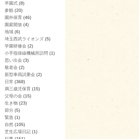
卒園式
(8)
参観
(20)
園外保育
(46)
園庭開放
(4)
地域
(6)
埼玉西武ライオンズ
(5)
学園研修会
(2)
小手指保線機械所訪問
(1)
思い出会
(3)
敬老会
(2)
新型車両試乗会
(2)
日常
(368)
満三歳児保育
(15)
父母の会
(15)
生き物
(23)
節分
(5)
緊急
(1)
自然
(105)
芝生広場日記
(1)
行事
(151)