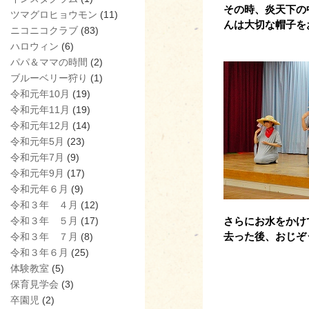
その時、炎天下の
ツマグロヒョウモン
(11)
んは大切な帽子を
ニコニコクラブ
(83)
ハロウィン
(6)
パパ＆ママの時間
(2)
ブルーベリー狩り
(1)
令和元年10月
(19)
令和元年11月
(19)
令和元年12月
(14)
令和元年5月
(23)
令和元年7月
(9)
令和元年9月
(17)
令和元年６月
(9)
令和３年 ４月
(12)
令和３年 ５月
(17)
さらにお水をかけ
去った後、おじぞ
令和３年 ７月
(8)
令和３年６月
(25)
体験教室
(5)
保育見学会
(3)
卒園児
(2)