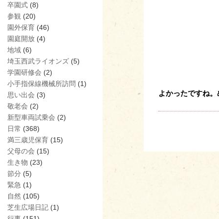
卒園式
(8)
参観
(20)
園外保育
(46)
園庭開放
(4)
地域
(6)
埼玉西武ライオンズ
(5)
学園研修会
(2)
小手指保線機械所訪問
(1)
よかったですね。
思い出会
(3)
敬老会
(2)
新型車両試乗会
(2)
日常
(368)
満三歳児保育
(15)
父母の会
(15)
生き物
(23)
節分
(5)
緊急
(1)
自然
(105)
芝生広場日記
(1)
行事
(151)