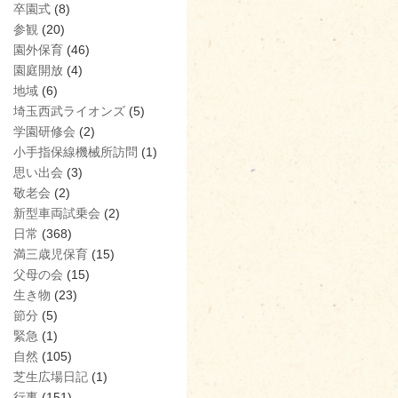
卒園式
(8)
参観
(20)
園外保育
(46)
園庭開放
(4)
地域
(6)
埼玉西武ライオンズ
(5)
学園研修会
(2)
小手指保線機械所訪問
(1)
思い出会
(3)
敬老会
(2)
新型車両試乗会
(2)
日常
(368)
満三歳児保育
(15)
父母の会
(15)
生き物
(23)
節分
(5)
緊急
(1)
自然
(105)
芝生広場日記
(1)
行事
(151)