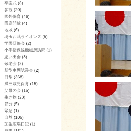
卒園式
(8)
参観
(20)
園外保育
(46)
園庭開放
(4)
地域
(6)
埼玉西武ライオンズ
(5)
学園研修会
(2)
小手指保線機械所訪問
(1)
思い出会
(3)
敬老会
(2)
新型車両試乗会
(2)
日常
(368)
満三歳児保育
(15)
父母の会
(15)
生き物
(23)
節分
(5)
緊急
(1)
自然
(105)
芝生広場日記
(1)
行事
(151)