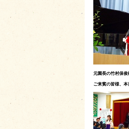
元園長の竹村保俊
ご来賓の皆様、本