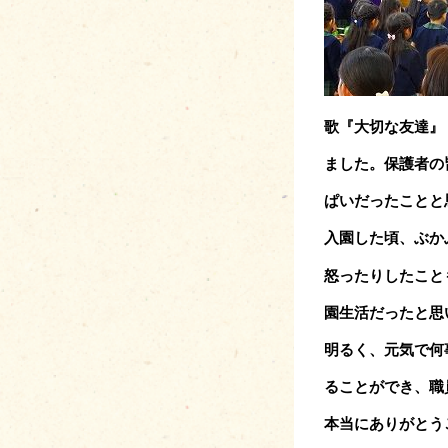
歌『大切な友達』
ま
した。
保護者の
ぱ
いだったこと
と
入園した頃、ぶか
怒ったり
したこと
園生活だったと思
明るく、元気で何
るこ
とができ、職
本当にありがとう