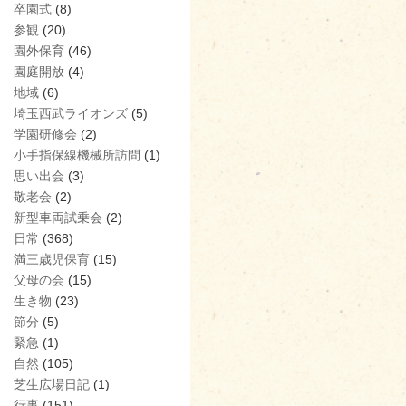
卒園式
(8)
参観
(20)
園外保育
(46)
園庭開放
(4)
地域
(6)
埼玉西武ライオンズ
(5)
学園研修会
(2)
小手指保線機械所訪問
(1)
思い出会
(3)
敬老会
(2)
新型車両試乗会
(2)
日常
(368)
満三歳児保育
(15)
父母の会
(15)
生き物
(23)
節分
(5)
緊急
(1)
自然
(105)
芝生広場日記
(1)
行事
(151)