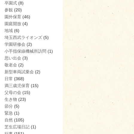
卒園式
(8)
参観
(20)
園外保育
(46)
園庭開放
(4)
地域
(6)
埼玉西武ライオンズ
(5)
学園研修会
(2)
小手指保線機械所訪問
(1)
思い出会
(3)
敬老会
(2)
新型車両試乗会
(2)
日常
(368)
満三歳児保育
(15)
父母の会
(15)
生き物
(23)
節分
(5)
緊急
(1)
自然
(105)
芝生広場日記
(1)
行事
(151)