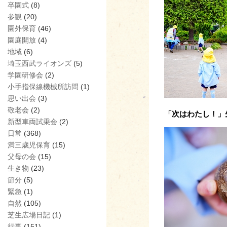
卒園式
(8)
参観
(20)
園外保育
(46)
園庭開放
(4)
地域
(6)
埼玉西武ライオンズ
(5)
学園研修会
(2)
小手指保線機械所訪問
(1)
思い出会
(3)
敬老会
(2)
「次はわたし！」
新型車両試乗会
(2)
日常
(368)
満三歳児保育
(15)
父母の会
(15)
生き物
(23)
節分
(5)
緊急
(1)
自然
(105)
芝生広場日記
(1)
行事
(151)