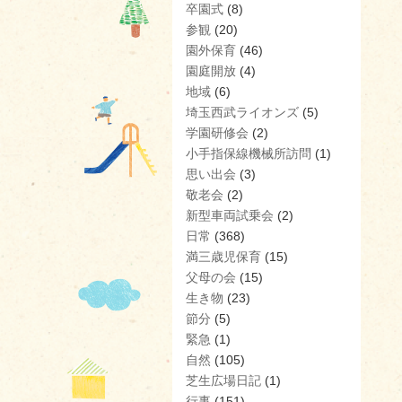
卒園式
(8)
参観
(20)
園外保育
(46)
園庭開放
(4)
地域
(6)
埼玉西武ライオンズ
(5)
学園研修会
(2)
小手指保線機械所訪問
(1)
思い出会
(3)
敬老会
(2)
新型車両試乗会
(2)
日常
(368)
満三歳児保育
(15)
父母の会
(15)
生き物
(23)
節分
(5)
緊急
(1)
自然
(105)
芝生広場日記
(1)
行事
(151)