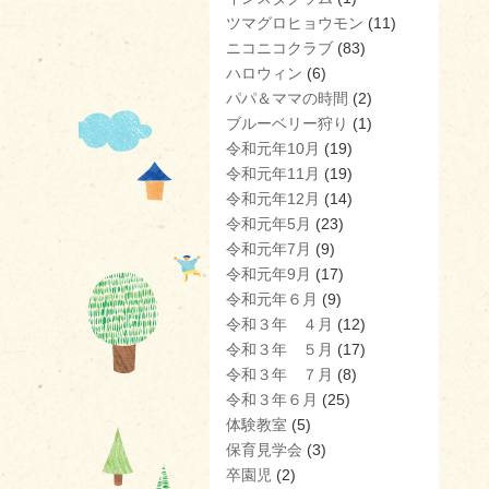
ツマグロヒョウモン
(11)
ニコニコクラブ
(83)
ハロウィン
(6)
パパ＆ママの時間
(2)
ブルーベリー狩り
(1)
令和元年10月
(19)
令和元年11月
(19)
令和元年12月
(14)
令和元年5月
(23)
令和元年7月
(9)
令和元年9月
(17)
令和元年６月
(9)
令和３年 ４月
(12)
令和３年 ５月
(17)
令和３年 ７月
(8)
令和３年６月
(25)
体験教室
(5)
保育見学会
(3)
卒園児
(2)