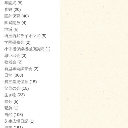
卒園式
(8)
参観
(20)
園外保育
(46)
園庭開放
(4)
地域
(6)
埼玉西武ライオンズ
(5)
学園研修会
(2)
小手指保線機械所訪問
(1)
思い出会
(3)
敬老会
(2)
新型車両試乗会
(2)
日常
(368)
満三歳児保育
(15)
父母の会
(15)
生き物
(23)
節分
(5)
緊急
(1)
自然
(105)
芝生広場日記
(1)
行事
(151)