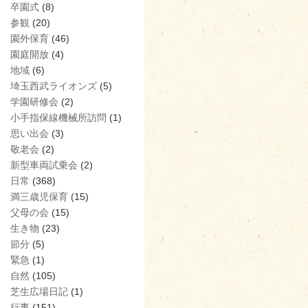
卒園式
(8)
参観
(20)
園外保育
(46)
園庭開放
(4)
地域
(6)
埼玉西武ライオンズ
(5)
学園研修会
(2)
小手指保線機械所訪問
(1)
思い出会
(3)
敬老会
(2)
新型車両試乗会
(2)
日常
(368)
満三歳児保育
(15)
父母の会
(15)
生き物
(23)
節分
(5)
緊急
(1)
自然
(105)
芝生広場日記
(1)
行事
(151)