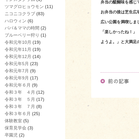
弁当の醍醐味を感じ
ツマグロヒョウモン
(11)
お弁当の後は芝生広
ニコニコクラブ
(83)
ハロウィン
(6)
広い公園を満喫しま
パパ＆ママの時間
(2)
「楽しかったね！」
ブルーベリー狩り
(1)
ようよ。」と大満足
令和元年10月
(19)
令和元年11月
(19)
令和元年12月
(14)
令和元年5月
(23)
令和元年7月
(9)
令和元年9月
(17)
令和元年６月
(9)
令和３年 ４月
(12)
令和３年 ５月
(17)
令和３年 ７月
(8)
令和３年６月
(25)
体験教室
(5)
保育見学会
(3)
卒園児
(2)