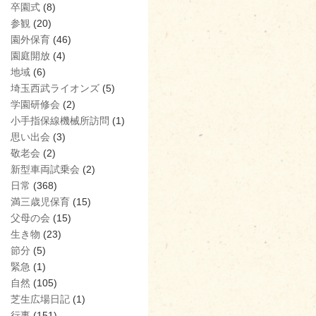
卒園式
(8)
参観
(20)
園外保育
(46)
園庭開放
(4)
地域
(6)
埼玉西武ライオンズ
(5)
学園研修会
(2)
小手指保線機械所訪問
(1)
思い出会
(3)
敬老会
(2)
新型車両試乗会
(2)
日常
(368)
満三歳児保育
(15)
父母の会
(15)
生き物
(23)
節分
(5)
緊急
(1)
自然
(105)
芝生広場日記
(1)
行事
(151)