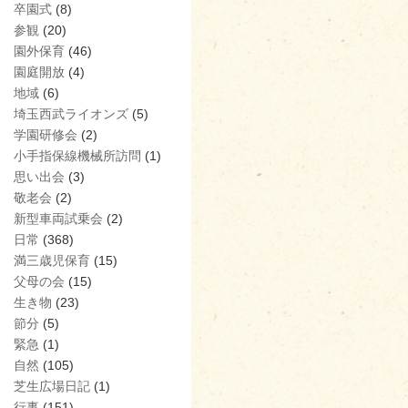
卒園式
(8)
参観
(20)
園外保育
(46)
園庭開放
(4)
地域
(6)
埼玉西武ライオンズ
(5)
学園研修会
(2)
小手指保線機械所訪問
(1)
思い出会
(3)
敬老会
(2)
新型車両試乗会
(2)
日常
(368)
満三歳児保育
(15)
父母の会
(15)
生き物
(23)
節分
(5)
緊急
(1)
自然
(105)
芝生広場日記
(1)
行事
(151)