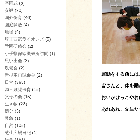
卒園式
(8)
参観
(20)
園外保育
(46)
園庭開放
(4)
地域
(6)
埼玉西武ライオンズ
(5)
学園研修会
(2)
小手指保線機械所訪問
(1)
思い出会
(3)
敬老会
(2)
運動をする前には
新型車両試乗会
(2)
日常
(368)
皆さんと、体を動
満三歳児保育
(15)
父母の会
(15)
おいかけっこやお
生き物
(23)
あれあれ、先生た
節分
(5)
緊急
(1)
自然
(105)
芝生広場日記
(1)
行事
(151)