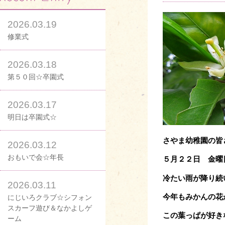
2026.03.19
修業式
2026.03.18
第５０回☆卒園式
2026.03.17
明日は卒園式☆
さやま幼稚園の皆
2026.03.12
おもいで会☆年長
５月２２日 金曜
冷たい雨が降り続
2026.03.11
今年もみかんの花
にじいろクラブ☆シフォン
スカーフ遊び＆なかよしゲ
この葉っぱが好き
ーム