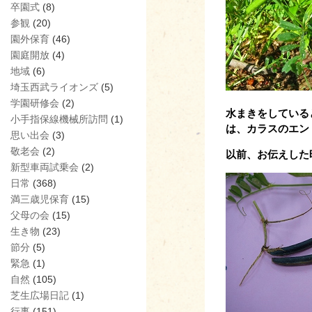
卒園式
(8)
参観
(20)
園外保育
(46)
園庭開放
(4)
地域
(6)
埼玉西武ライオンズ
(5)
学園研修会
(2)
水まきをしている
小手指保線機械所訪問
(1)
は、カラスのエン
思い出会
(3)
敬老会
(2)
以前、お伝えした
新型車両試乗会
(2)
日常
(368)
満三歳児保育
(15)
父母の会
(15)
生き物
(23)
節分
(5)
緊急
(1)
自然
(105)
芝生広場日記
(1)
行事
(151)