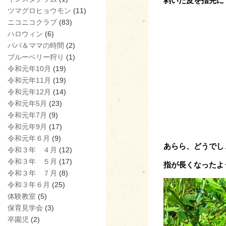
剥いた皮を指先に
ツマグロヒョウモン
(11)
ニコニコクラブ
(83)
ハロウィン
(6)
パパ＆ママの時間
(2)
ブルーベリー狩り
(1)
令和元年10月
(19)
令和元年11月
(19)
令和元年12月
(14)
令和元年5月
(23)
令和元年7月
(9)
令和元年9月
(17)
令和元年６月
(9)
あらら、どうでし
令和３年 ４月
(12)
令和３年 ５月
(17)
指が長くなったよ
令和３年 ７月
(8)
令和３年６月
(25)
体験教室
(5)
保育見学会
(3)
卒園児
(2)