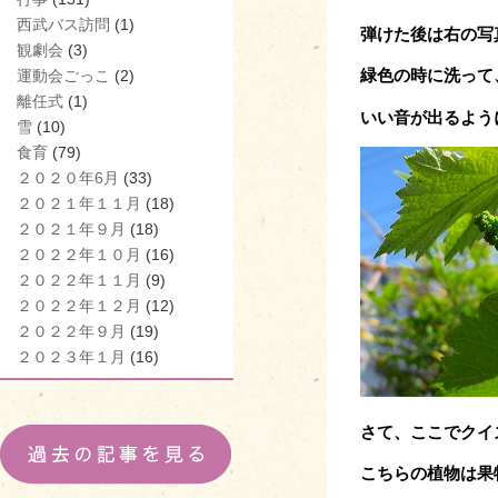
西武バス訪問
(1)
弾けた後は右の写
観劇会
(3)
緑色の時に洗って
運動会ごっこ
(2)
離任式
(1)
いい音が出るよう
雪
(10)
食育
(79)
２０２０年6月
(33)
２０２１年１１月
(18)
２０２１年９月
(18)
２０２２年１０月
(16)
２０２２年１１月
(9)
２０２２年１２月
(12)
２０２２年９月
(19)
２０２３年１月
(16)
さて、ここでクイ
こちらの植物は果