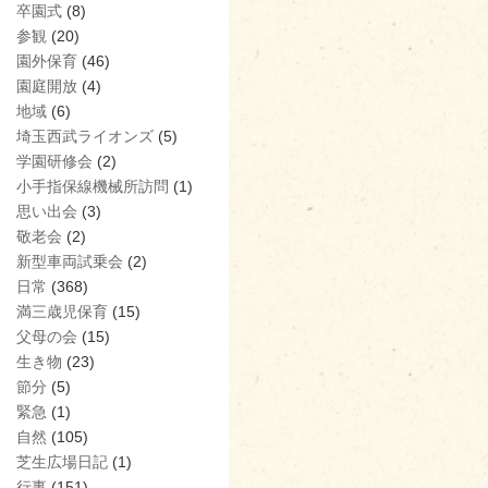
卒園式
(8)
参観
(20)
園外保育
(46)
園庭開放
(4)
地域
(6)
埼玉西武ライオンズ
(5)
学園研修会
(2)
小手指保線機械所訪問
(1)
思い出会
(3)
敬老会
(2)
新型車両試乗会
(2)
日常
(368)
満三歳児保育
(15)
父母の会
(15)
生き物
(23)
節分
(5)
緊急
(1)
自然
(105)
芝生広場日記
(1)
行事
(151)