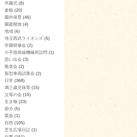
卒園式
(8)
参観
(20)
園外保育
(46)
園庭開放
(4)
地域
(6)
埼玉西武ライオンズ
(5)
学園研修会
(2)
小手指保線機械所訪問
(1)
思い出会
(3)
敬老会
(2)
新型車両試乗会
(2)
日常
(368)
満三歳児保育
(15)
父母の会
(15)
生き物
(23)
節分
(5)
緊急
(1)
自然
(105)
芝生広場日記
(1)
行事
(151)