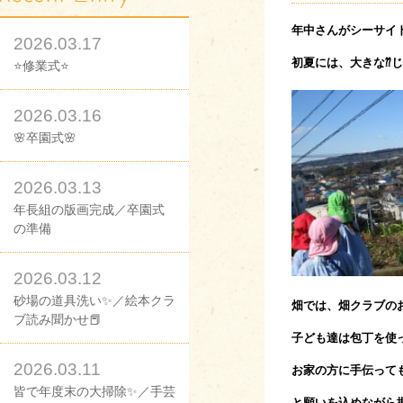
年中さんがシーサイ
2026.03.17
初夏には、大きな⁇
⭐修業式⭐
2026.03.16
🌸卒園式🌸
2026.03.13
年長組の版画完成／卒園式
の準備
2026.03.12
砂場の道具洗い✨／絵本クラ
畑では、畑クラブの
ブ読み聞かせ📕
子ども達は包丁を使
2026.03.11
お家の方に手伝って
皆で年度末の大掃除✨／手芸
と願いを込めながら