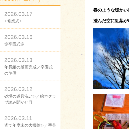
春のような暖かい
2026.03.17
澄んだ空に紅葉が
⭐修業式⭐
2026.03.16
🌸卒園式🌸
2026.03.13
年長組の版画完成／卒園式
の準備
2026.03.12
砂場の道具洗い✨／絵本クラ
ブ読み聞かせ📕
2026.03.11
皆で年度末の大掃除✨／手芸