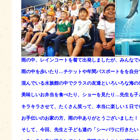
雨の中、レインコートを着て出発しましたが、みんなで
雨の中を歩いたり…
チケットや年間パスポートをを自分
混んでいる水族館の中でクラスの
友達といろいろな海の
美味しいお弁当を食べたり、ショーを見たり…先生も子
キラキラさせて、たくさん笑って、
本当に楽しい１日で
お手伝いのお家の方、雨の中ありがとうございました！
そして、今回、先生と子ども達の「シーパラに行きたい