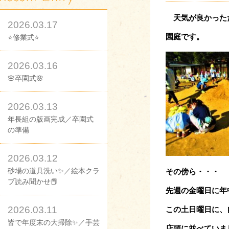
天気が良かった
2026.03.17
園庭です。
⭐修業式⭐
2026.03.16
🌸卒園式🌸
2026.03.13
年長組の版画完成／卒園式
の準備
2026.03.12
砂場の道具洗い✨／絵本クラ
その傍ら・・・
ブ読み聞かせ📕
先週の金曜日に年
2026.03.11
この土日曜日に、
皆で年度末の大掃除✨／手芸
店頭に並べていま