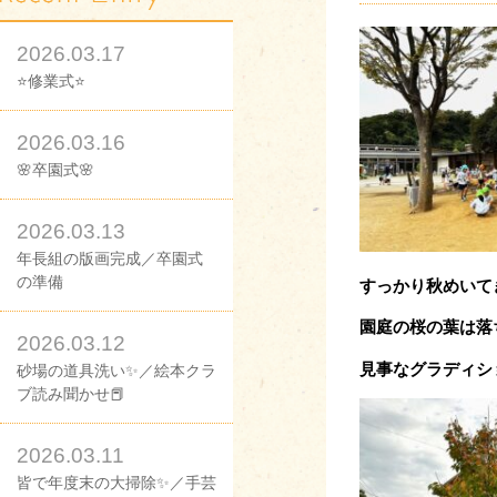
2026.03.17
⭐修業式⭐
2026.03.16
🌸卒園式🌸
2026.03.13
年長組の版画完成／卒園式
の準備
すっかり秋めいて
園庭の桜の葉は落
2026.03.12
見事なグラディシ
砂場の道具洗い✨／絵本クラ
ブ読み聞かせ📕
2026.03.11
皆で年度末の大掃除✨／手芸