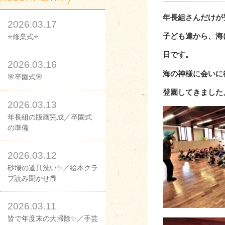
年長組さんだけが
2026.03.17
子ども達から、海
⭐修業式⭐
日です。
2026.03.16
海の神様に会いに
🌸卒園式🌸
登園してきました
2026.03.13
年長組の版画完成／卒園式
の準備
2026.03.12
砂場の道具洗い✨／絵本クラ
ブ読み聞かせ📕
2026.03.11
皆で年度末の大掃除✨／手芸