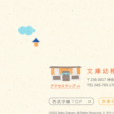
〒236-0017
TEL 045-783-1
©2015 Seibu Gakuen. All Rights R