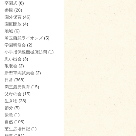
卒園式
(8)
参観
(20)
園外保育
(46)
園庭開放
(4)
地域
(6)
埼玉西武ライオンズ
(5)
学園研修会
(2)
小手指保線機械所訪問
(1)
思い出会
(3)
敬老会
(2)
新型車両試乗会
(2)
日常
(368)
満三歳児保育
(15)
父母の会
(15)
生き物
(23)
節分
(5)
緊急
(1)
自然
(105)
芝生広場日記
(1)
行事
(151)