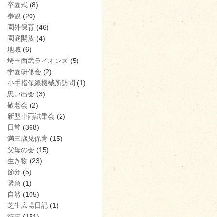
卒園式
(8)
参観
(20)
園外保育
(46)
園庭開放
(4)
地域
(6)
埼玉西武ライオンズ
(5)
学園研修会
(2)
小手指保線機械所訪問
(1)
思い出会
(3)
敬老会
(2)
新型車両試乗会
(2)
日常
(368)
満三歳児保育
(15)
父母の会
(15)
生き物
(23)
節分
(5)
緊急
(1)
自然
(105)
芝生広場日記
(1)
行事
(151)