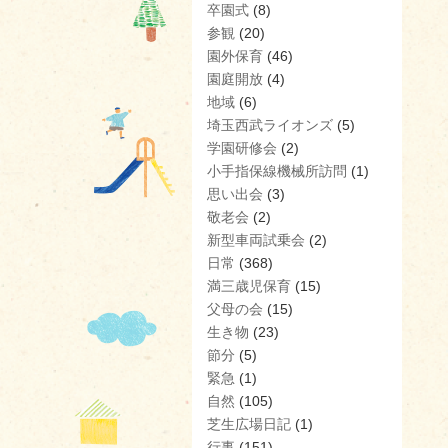
卒園式
(8)
参観
(20)
園外保育
(46)
園庭開放
(4)
地域
(6)
埼玉西武ライオンズ
(5)
学園研修会
(2)
小手指保線機械所訪問
(1)
思い出会
(3)
敬老会
(2)
新型車両試乗会
(2)
日常
(368)
満三歳児保育
(15)
父母の会
(15)
生き物
(23)
節分
(5)
緊急
(1)
自然
(105)
芝生広場日記
(1)
行事
(151)