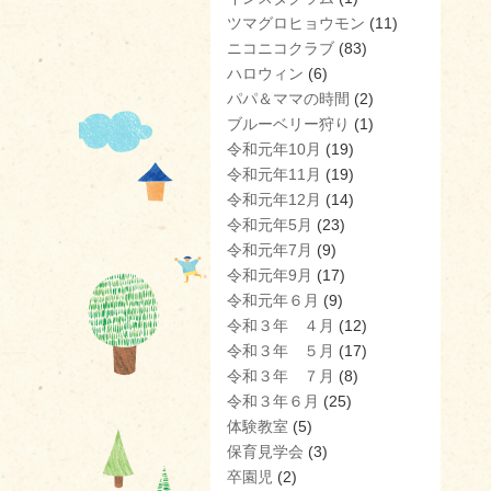
ツマグロヒョウモン
(11)
ニコニコクラブ
(83)
ハロウィン
(6)
パパ＆ママの時間
(2)
ブルーベリー狩り
(1)
令和元年10月
(19)
令和元年11月
(19)
令和元年12月
(14)
令和元年5月
(23)
令和元年7月
(9)
令和元年9月
(17)
令和元年６月
(9)
令和３年 ４月
(12)
令和３年 ５月
(17)
令和３年 ７月
(8)
令和３年６月
(25)
体験教室
(5)
保育見学会
(3)
卒園児
(2)