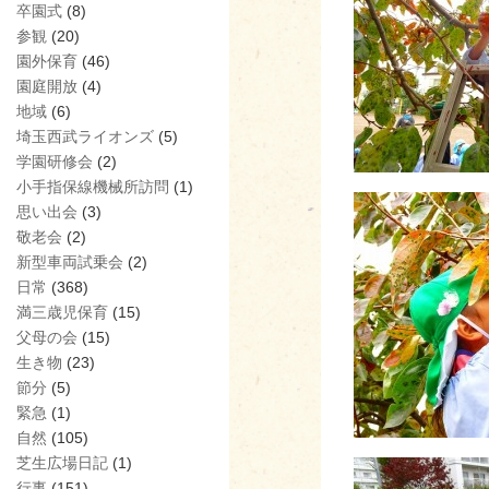
卒園式
(8)
参観
(20)
園外保育
(46)
園庭開放
(4)
地域
(6)
埼玉西武ライオンズ
(5)
学園研修会
(2)
小手指保線機械所訪問
(1)
思い出会
(3)
敬老会
(2)
新型車両試乗会
(2)
日常
(368)
満三歳児保育
(15)
父母の会
(15)
生き物
(23)
節分
(5)
緊急
(1)
自然
(105)
芝生広場日記
(1)
行事
(151)