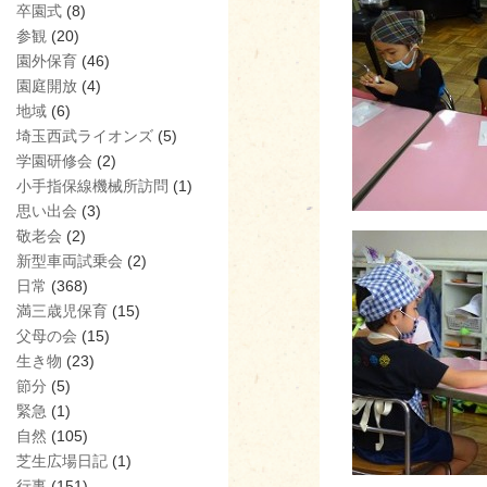
卒園式
(8)
参観
(20)
園外保育
(46)
園庭開放
(4)
地域
(6)
埼玉西武ライオンズ
(5)
学園研修会
(2)
小手指保線機械所訪問
(1)
思い出会
(3)
敬老会
(2)
新型車両試乗会
(2)
日常
(368)
満三歳児保育
(15)
父母の会
(15)
生き物
(23)
節分
(5)
緊急
(1)
自然
(105)
芝生広場日記
(1)
行事
(151)