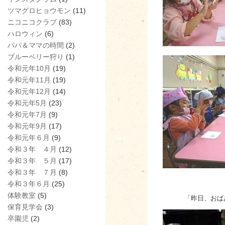
ツマグロヒョウモン
(11)
ニコニコクラブ
(83)
ハロウィン
(6)
パパ＆ママの時間
(2)
ブルーベリー狩り
(1)
令和元年10月
(19)
令和元年11月
(19)
令和元年12月
(14)
令和元年5月
(23)
令和元年7月
(9)
令和元年9月
(17)
令和元年６月
(9)
令和３年 ４月
(12)
令和３年 ５月
(17)
令和３年 ７月
(8)
令和３年６月
(25)
体験教室
(5)
「昨日、おば
保育見学会
(3)
卒園児
(2)