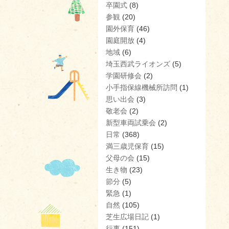
卒園式
(8)
参観
(20)
園外保育
(46)
園庭開放
(4)
地域
(6)
埼玉西武ライオンズ
(5)
学園研修会
(2)
小手指保線機械所訪問
(1)
思い出会
(3)
敬老会
(2)
新型車両試乗会
(2)
日常
(368)
満三歳児保育
(15)
父母の会
(15)
生き物
(23)
節分
(5)
緊急
(1)
自然
(105)
芝生広場日記
(1)
行事
(151)