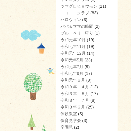
ツマグロヒョウモン
(11)
ニコニコクラブ
(83)
ハロウィン
(6)
パパ＆ママの時間
(2)
ブルーベリー狩り
(1)
令和元年10月
(19)
令和元年11月
(19)
令和元年12月
(14)
令和元年5月
(23)
令和元年7月
(9)
令和元年9月
(17)
令和元年６月
(9)
令和３年 ４月
(12)
令和３年 ５月
(17)
令和３年 ７月
(8)
令和３年６月
(25)
体験教室
(5)
保育見学会
(3)
卒園児
(2)